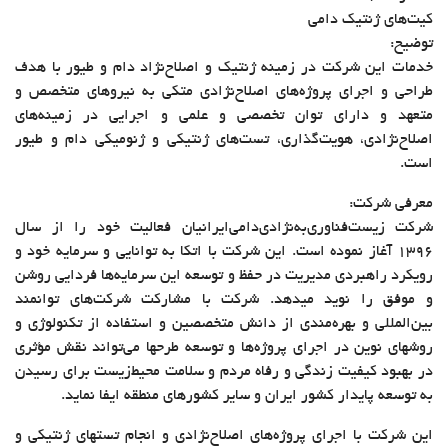
کیت‌‌های ژنتیک دامی
توضیح:
خدمات این شرکت در زمینه ژنتیک و اصلاح‌نژاد‌ دام و طیور با هدف
طراحی و اجرای پروژه­‌های اصلاح‌نژادی متکی به نیروهای متخصص و
متعهد و دارای توان تخصصی و علمی و اجرایی در زمینه‌‌های
اصلاح‌نژادی، هویت­‌گذاری، تست­‌های ژنتیکی و ژنومیکی دام و طیور
است.
معرفی شرکت:
شرکت زیست‌فناوری‌به­‌نژادی‌دامی‌ایرانیان فعالیت خود را از سال
1396 آغاز نموده است. این شرکت با اتکا به توانایی و سرمایه خود و
رویکرد راهبردی مدیریت در حفظ و توسعه این سرمایه­‌ها فردایی روشن
و موفق را نوید می­دهد. شرکت با مشارکت شرکت­‌های توانمند
بین‌المللی و بهره‌مندی از دانش متخصصین و استفاده از تکنولوژی و
روش­های نوین در اجرای پروژه­‌ها و توسعه طرح­ها می‌­تواند نقش مؤثری
در بهبود کیفیت زندگی و رفاه مردم و سلامت محیط‌زیست برای رسیدن
به توسعه پایدار کشور ایران و سایر کشورهای منطقه ایفا نماید.
این شرکت با اجرای پروژه‌های اصلاح‌نژادی و انجام تست­های ژنتیکی و