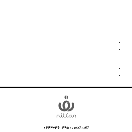
تلفن تماس : 02433361395