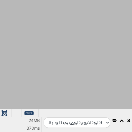
281
24MB
370ms